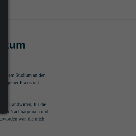
t zum
h meinem Studium an der
in eigener Praxis mit
e vor Landwirten, für die
einigen Nachbarpraxen und
e geworden war, die mich