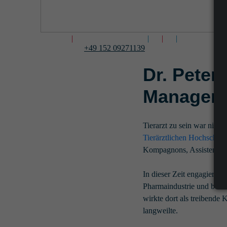
|
|
|
|
+49 152 09271139
Dr. Peter
Manageme
Tierarzt zu sein war nic
Tierärztlichen Hochschul
Kompagnons, AssistentInn
In dieser Zeit engagierte 
Pharmaindustrie und bei l
wirkte dort als treibende 
langweilte.