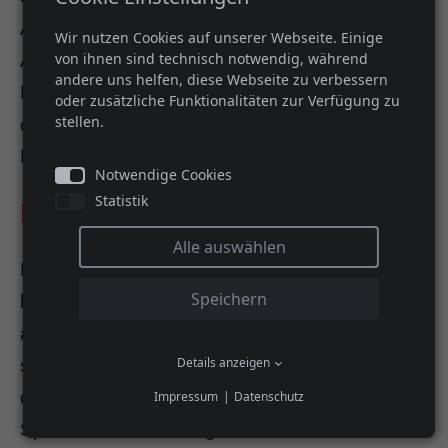
Außengeräusche oder fehlende
Wir nutzen Cookies auf unserer Webseite. Einige
von ihnen sind technisch notwendig, während
Aufmerksamkeit zu Störungen in der
andere uns helfen, diese Webseite zu verbessern
Kommunikation. So kommt es zu Fehlern bei
oder zusätzliche Funktionalitäten zur Verfügung zu
stellen.
der Decodierung der Nachricht und die
Kommunikation wird erschwert.
Notwendige Cookies
Statistik
Das Organon Modell
Alle auswählen
Der Sprachtheoretiker Karl Bühler bezieht sich
Speichern
bei seinem Kommunikationsmodell nicht nur
auf die zwei Parteien Sender und Empfänger,
Details anzeigen
sondern bringt einen weiteren Part ins Spiel:
den Sachverhalt. Das Modell betrachtet die
Impressum
Datenschutz
Sprache als Werkzeug, mit dem Menschen